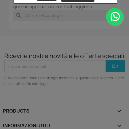
Resta in contatto! Altri prodotti verranno mostrati
qui non appena saranno stati aggiunti.
search
Ricevi le nostre novità e le offerte speciali
Puoi annullare l'iscrizione in ogni momenti. A questo scopo, cerca le info
di contatto nelle note legali.
PRODUCTS

INFORMAZIONI UTILI
