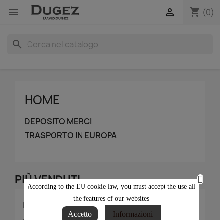
shopping_cart


(0)
search
HOME
DEPOSITO MERCI
TRASPORTO IN EUROPA
PIÙ VENDUTI
According to the EU cookie law, you must accept the use all
the features of our websites
Non ci sono ancora prodotti disponibili
Accetto
Informazioni