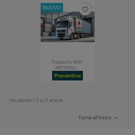
NUOVO
favorite_border
Anteprima

Trasporto ADR -
MATERIALI...
Preventivo
Visualizzati 1-3 su 3 articoli
Torna all'inizio
