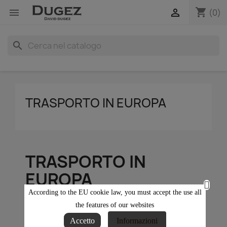
shopping_cart


(0)
search
TRASPORTO IN EUROPA
TRASPORTO IN
EUROPA
According to the EU cookie law, you must accept the use all
Trasporti internazionali su strada con camion
the features of our websites
telonati Il pronto ritiro della
Accetto
Informazioni
Vostra merce (carico completo/FTL) in tutta