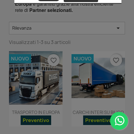
Europa
è garantito grazie alla nostra efficiente
rete di
Partner selezionati.

Rilevanza
Visualizzati 1-3 su 3 articoli
NUOVO
NUOVO
favorite_border
favorite_border
Anteprima
Anteprima


TRASPORTO IN EUROPA
CARICHI INTERI SU BILICO
Preventivo
Preventivo