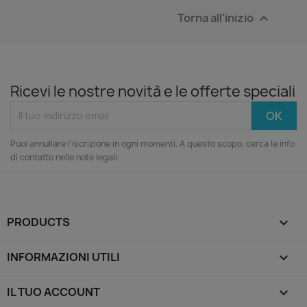
Torna all'inizio

Ricevi le nostre novità e le offerte speciali
Puoi annullare l'iscrizione in ogni momenti. A questo scopo, cerca le info
di contatto nelle note legali.
PRODUCTS

INFORMAZIONI UTILI

IL TUO ACCOUNT
