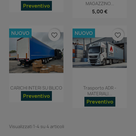
MAGAZZINO...
Preventivo
5,00 €
NUOVO
NUOVO
favorite_border
favorite_border
Anteprima
Anteprima


CARICHI INTERI SU BILICO
Trasporto ADR -
MATERIALI...
Preventivo
Preventivo
Visualizzati 1-4 su 4 articoli