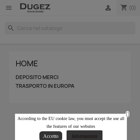
shopping_cart


(0)
search
HOME
DEPOSITO MERCI
TRASPORTO IN EUROPA
HOME
According to the EU cookie law, you must accept the use all
the features of our websites
Accetto
Informazioni