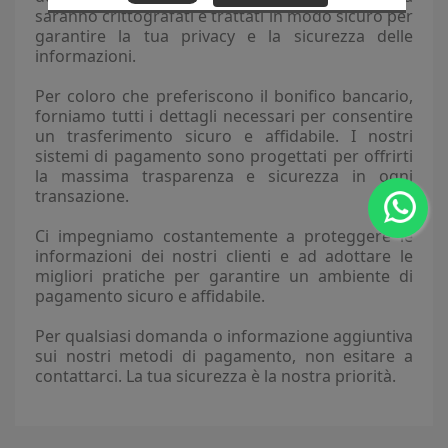
saranno crittografati e trattati in modo sicuro per
garantire la tua privacy e la sicurezza delle
informazioni.
Per coloro che preferiscono il bonifico bancario,
forniamo tutti i dettagli necessari per consentire
un trasferimento sicuro e affidabile. I nostri
sistemi di pagamento sono progettati per offrirti
la massima trasparenza e sicurezza in ogni
transazione.
Ci impegniamo costantemente a proteggere le
informazioni dei nostri clienti e ad adottare le
migliori pratiche per garantire un ambiente di
pagamento sicuro e affidabile.
Per qualsiasi domanda o informazione aggiuntiva
sui nostri metodi di pagamento, non esitare a
contattarci. La tua sicurezza è la nostra priorità.