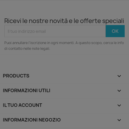
Ricevi le nostre novità e le offerte speciali
Puoi annullare l'iscrizione in ogni momenti. A questo scopo, cerca le info
di contatto nelle note legali.
PRODUCTS

INFORMAZIONI UTILI

IL TUO ACCOUNT

INFORMAZIONI NEGOZIO
keyboard_arrow_down