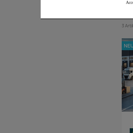
Acco
3 Art
NE