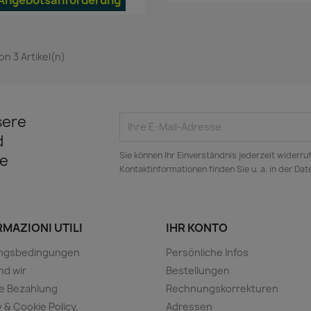
von 3 Artikel(n)
sere
d
Sie können Ihr Einverständnis jederzeit widerru
e
Kontaktinformationen finden Sie u. a. in der Da
MAZIONI UTILI
IHR KONTO
ngsbedingungen
Persönliche Infos
nd wir
Bestellungen
e Bezahlung
Rechnungskorrekturen
y & Cookie Policy.
Adressen