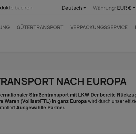

dukte buchen
Deutsch
Währung:
EUR €
UNG
GÜTERTRANSPORT
VERPACKUNGSSERVICE
TRANSPORT NACH EUROPA
ternationaler Straßentransport mit LKW Der bereite Rückzu
re Waren (Volllast/FTL) in ganz Europa
wird durch unser effiz
rantiert
Ausgewählte Partner.