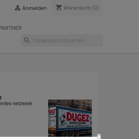
shopping_cart


Warenkorb
(0)
Anmelden
PARTNER
search
g
ientes netzwerk