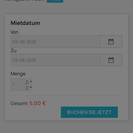
Mietdatum
Von
date_range
Zu
date_range
Menge
5,00 €
Gesamt
BUCHEN SIE JETZT